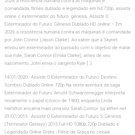
2029, a resistência humana contra as máquinas é
comandada, filmes dublado e legendado em hd 720p, assista
online o exterminador do futuro: gênesis. Assistir O
Exterminador do Futuro: Gênesis Dublado HD oniline – Em
2029, a resistência humana contra as máquinas é comandada
por John Connor (Jason Clarke). Ao saber que a Skynet
enviou um exterminador ao passado com o objetivo de matar
sua mãe, Sarah Connor (Emilia Clarke), antes de seu
nascimento, John envia o sargento Kyle […]
14/01/2020 · Assistir O Exterminador do Futuro: Destino
Sombrio Dublado Online 720p Na sexta aventura da saga
Exterminador do Futuro, Arnold Schwarzenegger interpreta
novamente o papel icônico de T-800, enquanto Linda
Hamilton encarna mais uma vez Sarah Connor. by xilften.net
01/07/2015 · Assistir O Exterminador do Futuro 5: Gênesis
(Terminator Genisys) 2015 Full HD 1080p,720p Dublado e
Legendado Online Grátis - Filme de Graça no celular