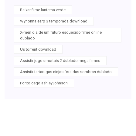
Baixar filme lanterna verde
Wynonna earp 3 temporada download
X-men dia de um futuro esquecido filme online
dublado
Us torrent download
Assistir jogos mortais 2 dublado mega filmes
Assistir tartarugas ninjas fora das sombras dublado
Ponto cego ashley johnson